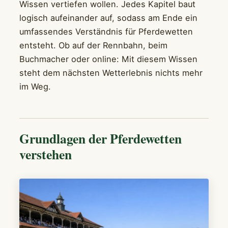
Wissen vertiefen wollen. Jedes Kapitel baut
logisch aufeinander auf, sodass am Ende ein
umfassendes Verständnis für Pferdewetten
entsteht. Ob auf der Rennbahn, beim
Buchmacher oder online: Mit diesem Wissen
steht dem nächsten Wetterlebnis nichts mehr
im Weg.
Grundlagen der Pferdewetten
verstehen