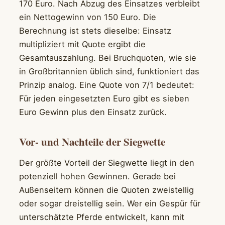
170 Euro. Nach Abzug des Einsatzes verbleibt
ein Nettogewinn von 150 Euro. Die
Berechnung ist stets dieselbe: Einsatz
multipliziert mit Quote ergibt die
Gesamtauszahlung. Bei Bruchquoten, wie sie
in Großbritannien üblich sind, funktioniert das
Prinzip analog. Eine Quote von 7/1 bedeutet:
Für jeden eingesetzten Euro gibt es sieben
Euro Gewinn plus den Einsatz zurück.
Vor- und Nachteile der Siegwette
Der größte Vorteil der Siegwette liegt in den
potenziell hohen Gewinnen. Gerade bei
Außenseitern können die Quoten zweistellig
oder sogar dreistellig sein. Wer ein Gespür für
unterschätzte Pferde entwickelt, kann mit