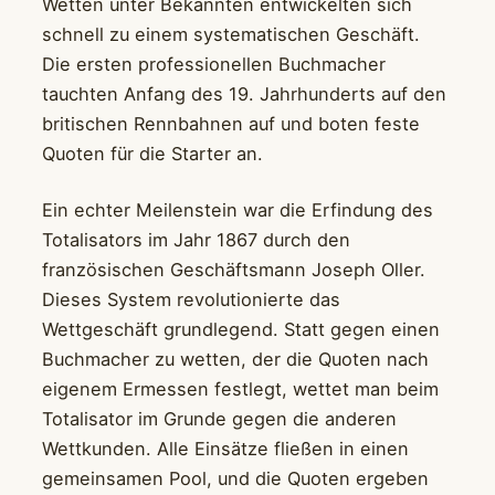
Wetten unter Bekannten entwickelten sich
schnell zu einem systematischen Geschäft.
Die ersten professionellen Buchmacher
tauchten Anfang des 19. Jahrhunderts auf den
britischen Rennbahnen auf und boten feste
Quoten für die Starter an.
Ein echter Meilenstein war die Erfindung des
Totalisators im Jahr 1867 durch den
französischen Geschäftsmann Joseph Oller.
Dieses System revolutionierte das
Wettgeschäft grundlegend. Statt gegen einen
Buchmacher zu wetten, der die Quoten nach
eigenem Ermessen festlegt, wettet man beim
Totalisator im Grunde gegen die anderen
Wettkunden. Alle Einsätze fließen in einen
gemeinsamen Pool, und die Quoten ergeben