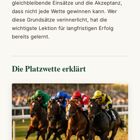
gleichbleibende Einsätze und die Akzeptanz,
dass nicht jede Wette gewinnen kann. Wer
diese Grundsätze verinnerlicht, hat die
wichtigste Lektion für langfristigen Erfolg
bereits gelernt.
Die Platzwette erklärt