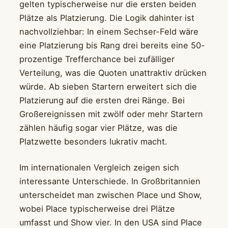
gelten typischerweise nur die ersten beiden
Plätze als Platzierung. Die Logik dahinter ist
nachvollziehbar: In einem Sechser-Feld wäre
eine Platzierung bis Rang drei bereits eine 50-
prozentige Trefferchance bei zufälliger
Verteilung, was die Quoten unattraktiv drücken
würde. Ab sieben Startern erweitert sich die
Platzierung auf die ersten drei Ränge. Bei
Großereignissen mit zwölf oder mehr Startern
zählen häufig sogar vier Plätze, was die
Platzwette besonders lukrativ macht.
Im internationalen Vergleich zeigen sich
interessante Unterschiede. In Großbritannien
unterscheidet man zwischen Place und Show,
wobei Place typischerweise drei Plätze
umfasst und Show vier. In den USA sind Place