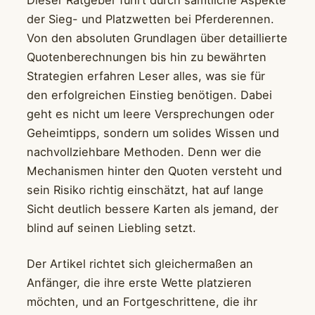
der Sieg- und Platzwetten bei Pferderennen.
Von den absoluten Grundlagen über detaillierte
Quotenberechnungen bis hin zu bewährten
Strategien erfahren Leser alles, was sie für
den erfolgreichen Einstieg benötigen. Dabei
geht es nicht um leere Versprechungen oder
Geheimtipps, sondern um solides Wissen und
nachvollziehbare Methoden. Denn wer die
Mechanismen hinter den Quoten versteht und
sein Risiko richtig einschätzt, hat auf lange
Sicht deutlich bessere Karten als jemand, der
blind auf seinen Liebling setzt.
Der Artikel richtet sich gleichermaßen an
Anfänger, die ihre erste Wette platzieren
möchten, und an Fortgeschrittene, die ihr