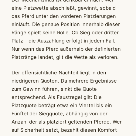
eine Platzwette abschließt, gewinnt, sobald
das Pferd unter den vorderen Platzierungen
einläuft. Die genaue Position innerhalb dieser
Ränge spielt keine Rolle. Ob Sieg oder dritter
Platz – die Auszahlung erfolgt in jedem Fall.
Nur wenn das Pferd außerhalb der definierten
Platzränge landet, gilt die Wette als verloren.
Der offensichtliche Nachteil liegt in den
niedrigeren Quoten. Da mehrere Ergebnisse
zum Gewinn führen, sinkt die Quote
entsprechend. Als Faustregel gilt: Die
Platzquote beträgt etwa ein Viertel bis ein
Fünftel der Siegquote, abhängig von der
Anzahl der als platziert geltenden Pferde. Wer
auf Sicherheit setzt, bezahlt diesen Komfort