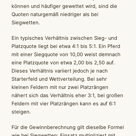
können und häufiger gewettet wird, sind die
Quoten naturgemäß niedriger als bei
Siegwetten.
Ein typisches Verhältnis zwischen Sieg- und
Platzquote liegt bei etwa 4:1 bis 5:1. Ein Pferd
mit einer Siegquote von 10,00 weist demnach
eine Platzquote von etwa 2,00 bis 2,50 auf.
Dieses Verhältnis variiert jedoch je nach
Starterfeld und Wettverteilung. Bei sehr
kleinen Feldern mit nur zwei Platzrängen
nähert sich das Verhältnis eher 3:1, bei großen
Feldern mit vier Platzrängen kann es auf 6:1
steigen.
Für die Gewinnberechnung gilt dieselbe Formel
wie bei Siegwetten: Einsatz multipliziert mit