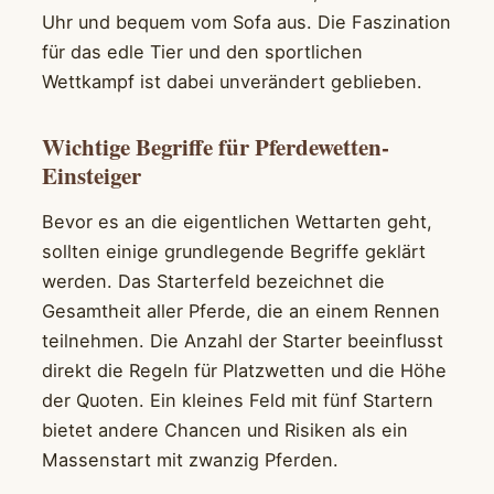
Uhr und bequem vom Sofa aus. Die Faszination
für das edle Tier und den sportlichen
Wettkampf ist dabei unverändert geblieben.
Wichtige Begriffe für Pferdewetten-
Einsteiger
Bevor es an die eigentlichen Wettarten geht,
sollten einige grundlegende Begriffe geklärt
werden. Das Starterfeld bezeichnet die
Gesamtheit aller Pferde, die an einem Rennen
teilnehmen. Die Anzahl der Starter beeinflusst
direkt die Regeln für Platzwetten und die Höhe
der Quoten. Ein kleines Feld mit fünf Startern
bietet andere Chancen und Risiken als ein
Massenstart mit zwanzig Pferden.