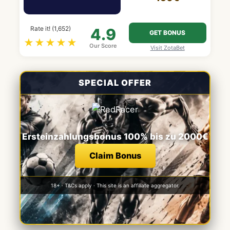
Rate it! (1,652)
4.9
GET BONUS
★★★★★
Our Score
Visit ZotaBet
SPECIAL OFFER
Ersteinzahlungsbonus 100% bis zu 2000€
Claim Bonus
18+ · T&Cs apply · This site is an affiliate aggregator.