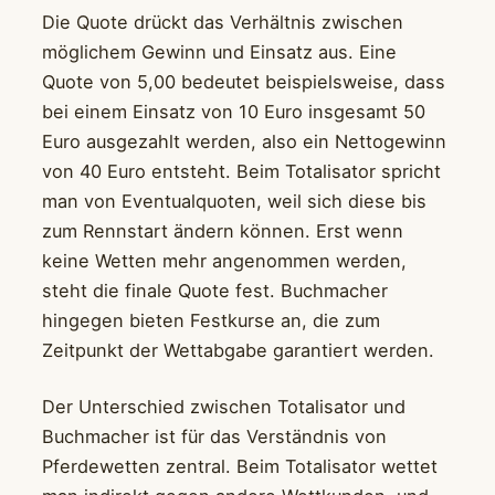
Die Quote drückt das Verhältnis zwischen
möglichem Gewinn und Einsatz aus. Eine
Quote von 5,00 bedeutet beispielsweise, dass
bei einem Einsatz von 10 Euro insgesamt 50
Euro ausgezahlt werden, also ein Nettogewinn
von 40 Euro entsteht. Beim Totalisator spricht
man von Eventualquoten, weil sich diese bis
zum Rennstart ändern können. Erst wenn
keine Wetten mehr angenommen werden,
steht die finale Quote fest. Buchmacher
hingegen bieten Festkurse an, die zum
Zeitpunkt der Wettabgabe garantiert werden.
Der Unterschied zwischen Totalisator und
Buchmacher ist für das Verständnis von
Pferdewetten zentral. Beim Totalisator wettet