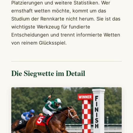
Platzierungen und weitere Statistiken. Wer
ernsthaft wetten möchte, kommt um das
Studium der Rennkarte nicht herum. Sie ist das
wichtigste Werkzeug für fundierte
Entscheidungen und trennt informierte Wetten
von reinem Glücksspiel.
Die Siegwette im Detail