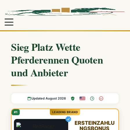
Sieg Platz Wette
Pferderennen Quoten
und Anbieter
Updated August 2026
18+
#1
LEADING BRAND
ERSTEINZAHLU
NGSBONUS