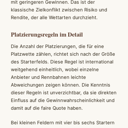
mit geringeren Gewinnen. Das ist der
klassische Zielkonflikt zwischen Risiko und
Rendite, der alle Wettarten durchzieht.
Platzierungsregeln im Detail
Die Anzahl der Platzierungen, die für eine
Platzwette zählen, richtet sich nach der Größe
des Starterfelds. Diese Regel ist international
weitgehend einheitlich, wobei einzelne
Anbieter und Rennbahnen leichte
Abweichungen zeigen können. Die Kenntnis
dieser Regeln ist unverzichtbar, da sie direkten
Einfluss auf die Gewinnwahrscheinlichkeit und
damit auf die faire Quote haben.
Bei kleinen Feldern mit vier bis sechs Startern